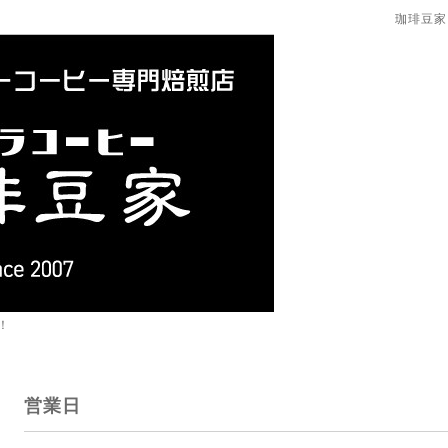
珈琲豆家
！
営業日