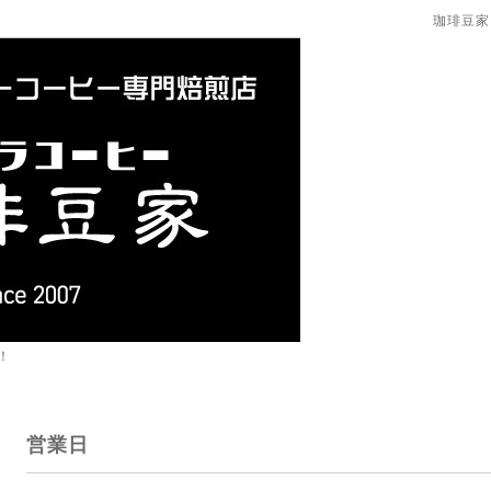
珈琲豆家
！
営業日